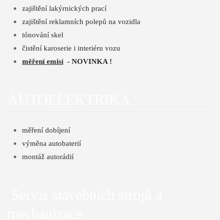
zajištění lakýrnických prací
zajištění reklamních polepů na vozidla
tónování skel
čistění karoserie i interiéru vozu
měření emisí
- NOVINKA !
AUTOELEKTRIKA
měření dobíjení
výměna autobaterií
montáž autorádií
Servis stavebních strojů a
mechanizace