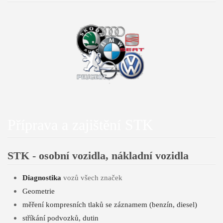
Příprava a zajištění STK
STK - osobní vozidla, nákladní vozidla
Diagnostika
vozů všech značek
Geometrie
měření kompresních tlaků se záznamem (benzín, diesel)
stříkání podvozků, dutin