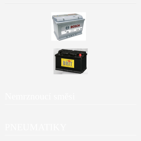
Nemrznoucí směsi
PNEUMATIKY