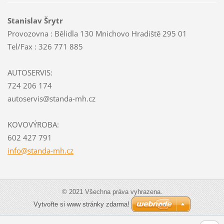
Stanislav Šrytr
Provozovna : Bělidla 130 Mnichovo Hradiště 295 01
Tel/Fax : 326 771 885
AUTOSERVIS:
724 206 174
autoservis@standa-mh.cz
KOVOVÝROBA:
602 427 791
info@sta
nda-mh.c
z
© 2021 Všechna práva vyhrazena.
Vytvořte si www stránky zdarma!